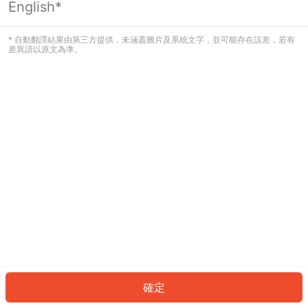
English*
發生錯誤！請登入並再試一次或回到主
頁。
* 自動翻譯結果由第三方提供，未涵蓋圖片及系統文字，並可能存在誤差，若有
差異請以原文為準。
登入
返回首頁
確定
ID: 68548afae0-ce93-49b9-a93f-d7170a498a3d