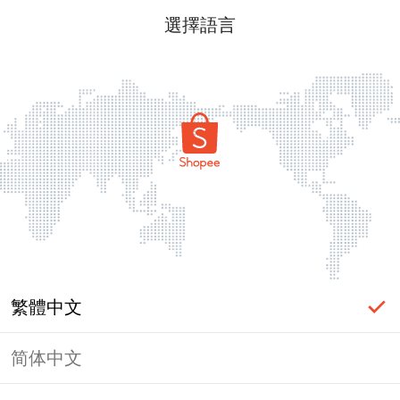
選擇語言
繁體中文
简体中文
頁面無法顯示