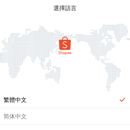
選擇語言
繁體中文
简体中文
頁面無法顯示