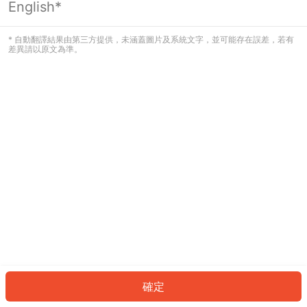
English*
發生錯誤！請登入並再試一次或回到主
頁。
* 自動翻譯結果由第三方提供，未涵蓋圖片及系統文字，並可能存在誤差，若有
差異請以原文為準。
登入
返回首頁
確定
ID: 26020e966c2-5ebf-4674-8bad-0f2439bc8b40