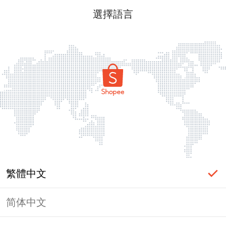
選擇語言
繁體中文
简体中文
頁面無法顯示