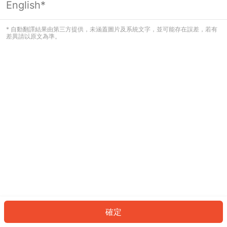
English*
發生錯誤！請登入並再試一次或回到主
頁。
* 自動翻譯結果由第三方提供，未涵蓋圖片及系統文字，並可能存在誤差，若有
差異請以原文為準。
登入
返回首頁
確定
ID: 21660c7b9d8-9ac5-4c45-8fce-5d97909d12a0