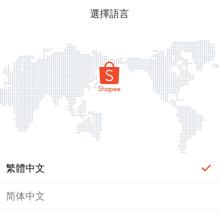
選擇語言
繁體中文
简体中文
頁面無法顯示