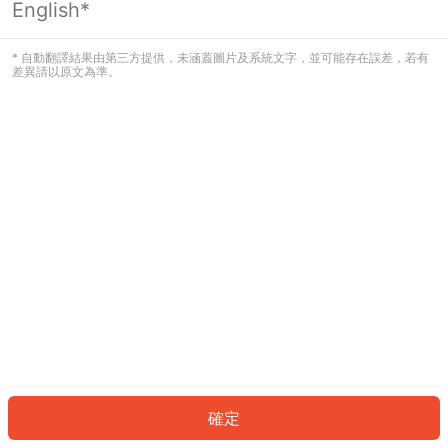
English*
發生錯誤！請登入並再試一次或回到主
頁。
* 自動翻譯結果由第三方提供，未涵蓋圖片及系統文字，並可能存在誤差，若有
差異請以原文為準。
登入
返回首頁
確定
ID: 73701cdaecc-f570-4df2-8d7e-101c03cd20f7