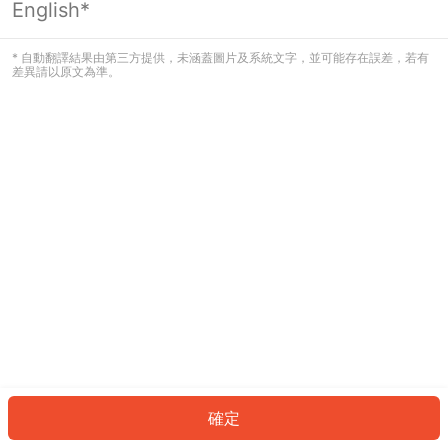
English*
發生錯誤！請登入並再試一次或回到主
頁。
* 自動翻譯結果由第三方提供，未涵蓋圖片及系統文字，並可能存在誤差，若有
差異請以原文為準。
登入
返回首頁
確定
ID: 9014686251b-7ecd-40ba-a492-75bb4629b26e