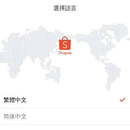
選擇語言
繁體中文
简体中文
頁面無法顯示