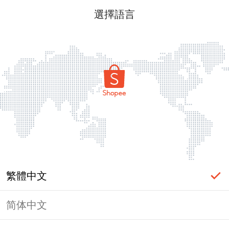
選擇語言
繁體中文
简体中文
頁面無法顯示