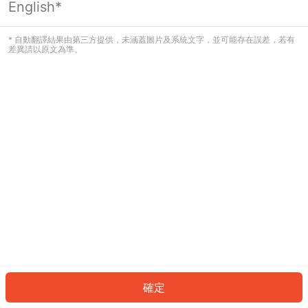
English*
發生錯誤！請登入並再試一次或回到主
頁。
* 自動翻譯結果由第三方提供，未涵蓋圖片及系統文字，並可能存在誤差，若有
差異請以原文為準。
登入
返回首頁
確定
ID: 9999b9fcfba-1ed6-49e3-8377-d1d70129d9ee