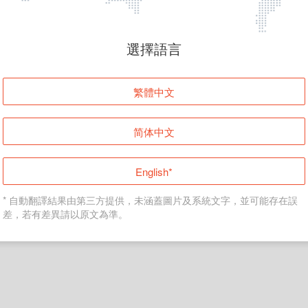
頁面無法顯示
選擇語言
發生錯誤！請登入並再試一次或回到主頁。
繁體中文
登入
简体中文
返回首頁
English*
* 自動翻譯結果由第三方提供，未涵蓋圖片及系統文字，並可能存在誤
差，若有差異請以原文為準。