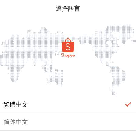
選擇語言
繁體中文
简体中文
頁面無法顯示