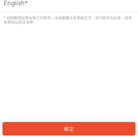
English*
發生錯誤！請登入並再試一次或回到主
頁。
* 自動翻譯結果由第三方提供，未涵蓋圖片及系統文字，並可能存在誤差，若有
差異請以原文為準。
登入
返回首頁
確定
ID: 73ea48efca-35e8-4c12-9190-41882cd0c9e2