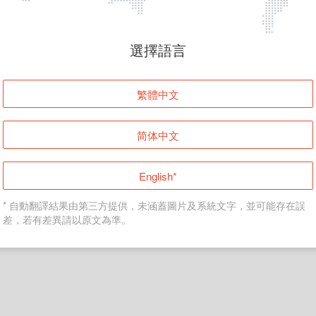
頁面無法顯示
選擇語言
發生錯誤！請登入並再試一次或回到主頁。
繁體中文
登入
简体中文
返回首頁
English*
* 自動翻譯結果由第三方提供，未涵蓋圖片及系統文字，並可能存在誤
差，若有差異請以原文為準。