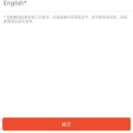
English*
發生錯誤！請登入並再試一次或回到主
頁。
* 自動翻譯結果由第三方提供，未涵蓋圖片及系統文字，並可能存在誤差，若有
差異請以原文為準。
登入
返回首頁
確定
ID: 43627e95c7b-2bfd-4dbc-a979-8736d03f7682