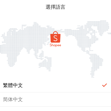
選擇語言
繁體中文
简体中文
頁面無法顯示