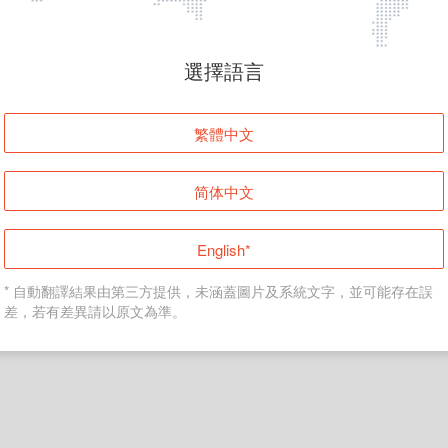
頁面無法顯示
選擇語言
發生錯誤！請登入並再試一次或回到主頁。
繁體中文
登入
简体中文
返回首頁
English*
* 自動翻譯結果由第三方提供，未涵蓋圖片及系統文字，並可能存在誤
差，若有差異請以原文為準。