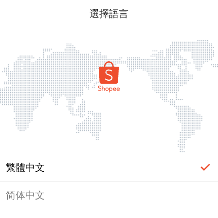
選擇語言
繁體中文
简体中文
頁面無法顯示