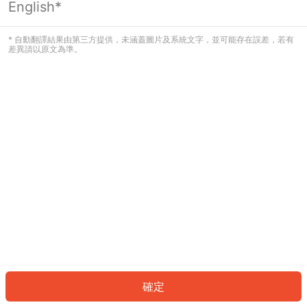
English*
發生錯誤！請登入並再試一次或回到主
頁。
* 自動翻譯結果由第三方提供，未涵蓋圖片及系統文字，並可能存在誤差，若有
差異請以原文為準。
登入
返回首頁
確定
ID: 32085e4f82f-896c-4456-8e62-37bc54831050