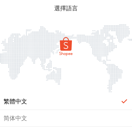
選擇語言
繁體中文
简体中文
頁面無法顯示