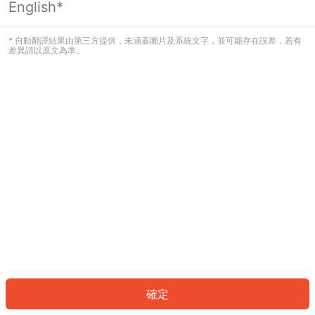
English*
發生錯誤！請登入並再試一次或回到主
頁。
* 自動翻譯結果由第三方提供，未涵蓋圖片及系統文字，並可能存在誤差，若有
差異請以原文為準。
登入
返回首頁
確定
ID: 3346fbd2754-5906-4471-8e0e-4565811fdae7