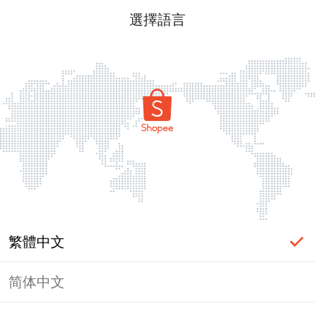
選擇語言
繁體中文
简体中文
頁面無法顯示