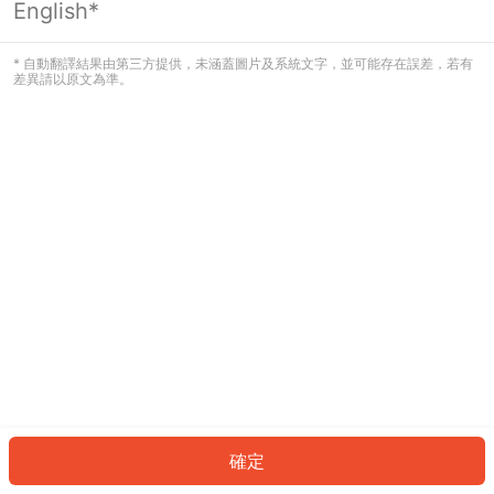
English*
發生錯誤！請登入並再試一次或回到主
頁。
* 自動翻譯結果由第三方提供，未涵蓋圖片及系統文字，並可能存在誤差，若有
差異請以原文為準。
登入
返回首頁
確定
ID: 899372bfef6-c44a-4ee5-a4a3-7cb2d6633142