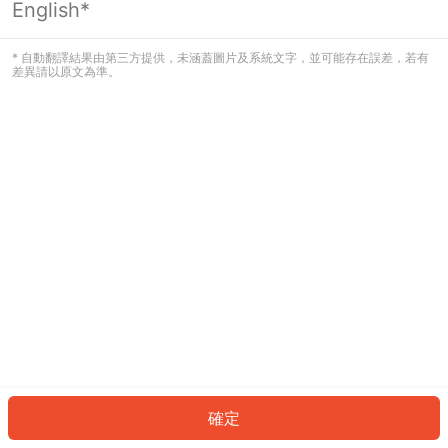
English*
發生錯誤！請登入並再試一次或回到主
頁。
* 自動翻譯結果由第三方提供，未涵蓋圖片及系統文字，並可能存在誤差，若有
差異請以原文為準。
登入
返回首頁
確定
ID: 7565148daf4-7551-4e32-a4af-cd455ab6a326