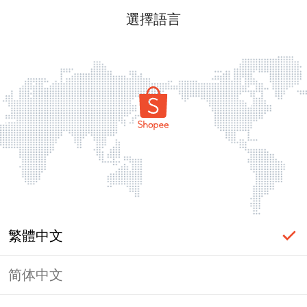
選擇語言
繁體中文
简体中文
頁面無法顯示