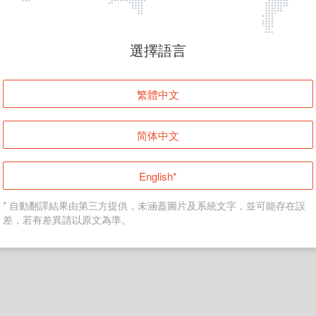
頁面無法顯示
選擇語言
發生錯誤！請登入並再試一次或回到主頁。
繁體中文
登入
简体中文
返回首頁
English*
* 自動翻譯結果由第三方提供，未涵蓋圖片及系統文字，並可能存在誤
差，若有差異請以原文為準。