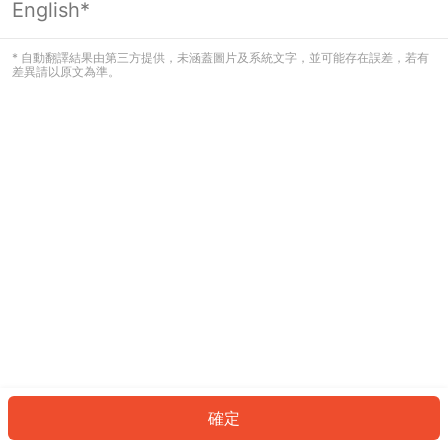
English*
發生錯誤！請登入並再試一次或回到主
頁。
* 自動翻譯結果由第三方提供，未涵蓋圖片及系統文字，並可能存在誤差，若有
差異請以原文為準。
登入
返回首頁
確定
ID: 86748dc28b2-0f73-43a0-b8be-baa17b1d5202