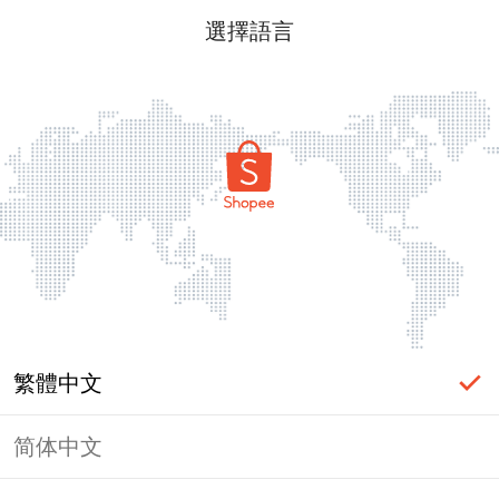
選擇語言
繁體中文
简体中文
頁面無法顯示