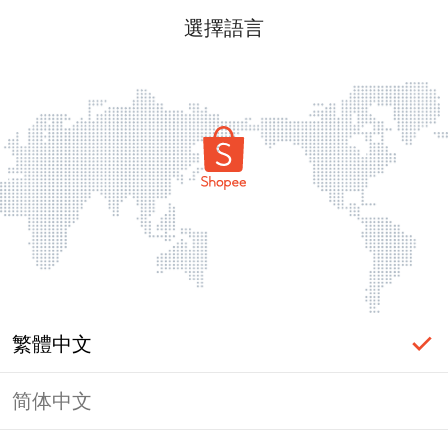
選擇語言
繁體中文
简体中文
頁面無法顯示