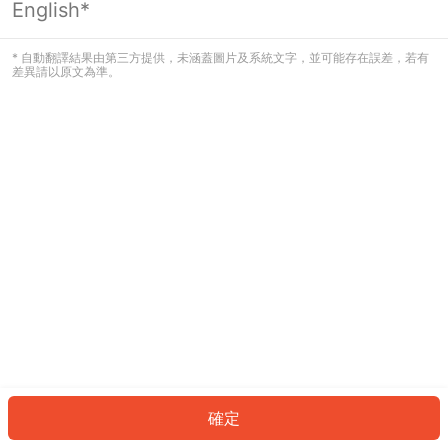
English*
發生錯誤！請登入並再試一次或回到主
頁。
* 自動翻譯結果由第三方提供，未涵蓋圖片及系統文字，並可能存在誤差，若有
差異請以原文為準。
登入
返回首頁
確定
ID: 262296674f6-49ea-4733-87c4-93d3bab2378b