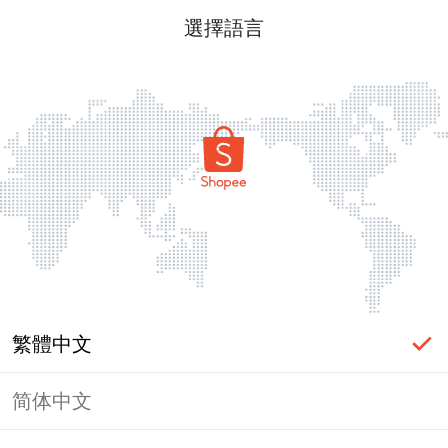
選擇語言
繁體中文
简体中文
頁面無法顯示