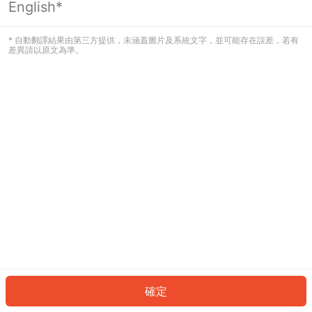
English*
發生錯誤！請登入並再試一次或回到主
頁。
* 自動翻譯結果由第三方提供，未涵蓋圖片及系統文字，並可能存在誤差，若有
差異請以原文為準。
登入
返回首頁
確定
ID: 5694ed959f2-882b-4136-b52c-7cc64db79edb