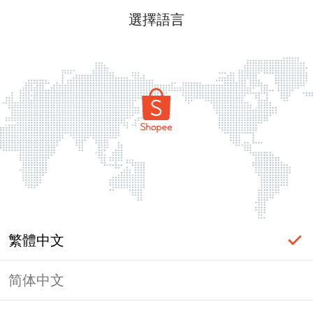
選擇語言
繁體中文
简体中文
頁面無法顯示