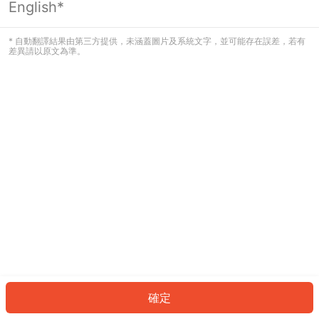
English*
發生錯誤！請登入並再試一次或回到主
頁。
* 自動翻譯結果由第三方提供，未涵蓋圖片及系統文字，並可能存在誤差，若有
差異請以原文為準。
登入
返回首頁
確定
ID: 9709b15d1ee-67df-46e5-9053-ca2eab597525