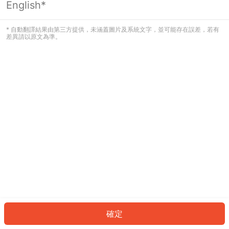
English*
發生錯誤！請登入並再試一次或回到主
頁。
* 自動翻譯結果由第三方提供，未涵蓋圖片及系統文字，並可能存在誤差，若有
差異請以原文為準。
登入
返回首頁
確定
ID: 7052ebeae1f-a0ff-41f6-9c08-b7304bb6df90