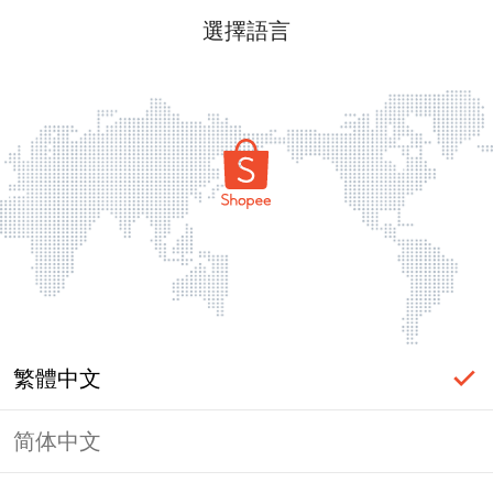
選擇語言
繁體中文
简体中文
頁面無法顯示