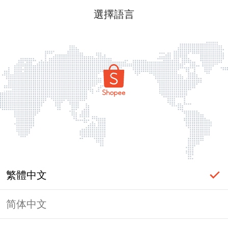
選擇語言
繁體中文
简体中文
頁面無法顯示