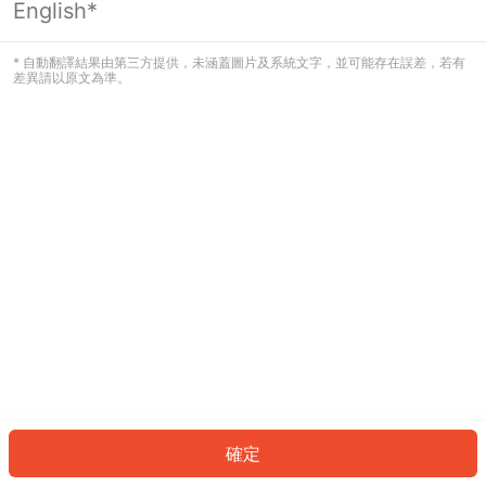
English*
發生錯誤！請登入並再試一次或回到主
頁。
* 自動翻譯結果由第三方提供，未涵蓋圖片及系統文字，並可能存在誤差，若有
差異請以原文為準。
登入
返回首頁
確定
ID: 141289ce9c2-dcb7-4a03-9d63-a9b7331ef554