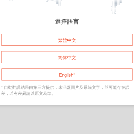
頁面無法顯示
選擇語言
發生錯誤！請登入並再試一次或回到主頁。
繁體中文
登入
简体中文
返回首頁
English*
* 自動翻譯結果由第三方提供，未涵蓋圖片及系統文字，並可能存在誤
差，若有差異請以原文為準。