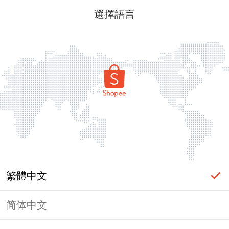
選擇語言
繁體中文
简体中文
頁面無法顯示