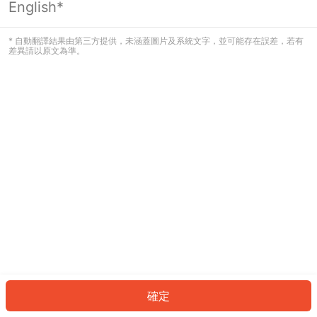
English*
發生錯誤！請登入並再試一次或回到主
頁。
* 自動翻譯結果由第三方提供，未涵蓋圖片及系統文字，並可能存在誤差，若有
差異請以原文為準。
登入
返回首頁
確定
ID: 147866f4a7c-6cd3-4ed4-93d3-8b7baa84e494