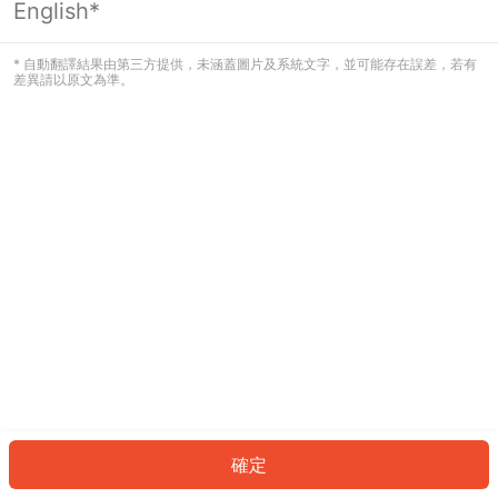
English*
發生錯誤！請登入並再試一次或回到主
頁。
* 自動翻譯結果由第三方提供，未涵蓋圖片及系統文字，並可能存在誤差，若有
差異請以原文為準。
登入
返回首頁
確定
ID: 5403e7d28b8-6668-400c-b720-bc0c003451aa