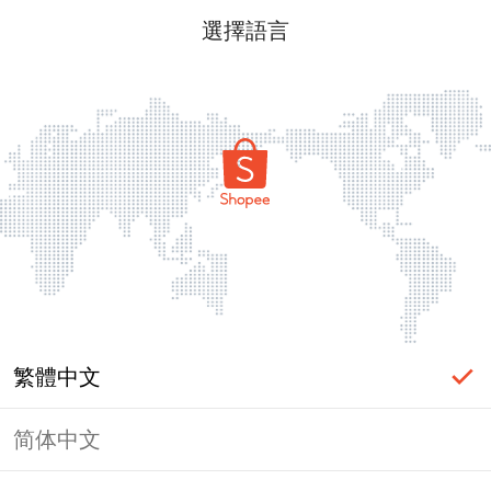
選擇語言
繁體中文
简体中文
頁面無法顯示