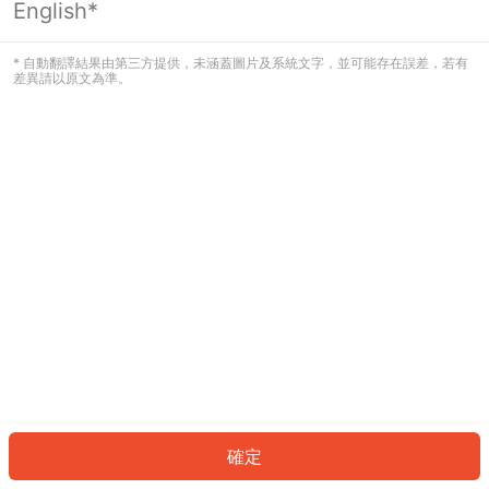
English*
發生錯誤！請登入並再試一次或回到主
頁。
* 自動翻譯結果由第三方提供，未涵蓋圖片及系統文字，並可能存在誤差，若有
差異請以原文為準。
登入
返回首頁
確定
ID: 8914d6c4566-e499-4421-ade2-b6fadc1364bc