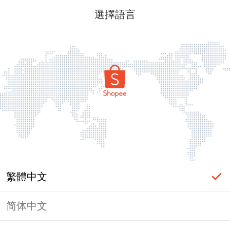
選擇語言
繁體中文
简体中文
頁面無法顯示