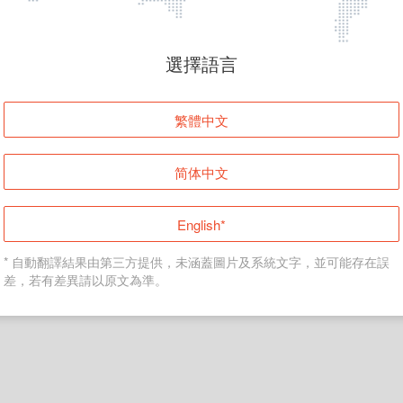
頁面無法顯示
選擇語言
發生錯誤！請登入並再試一次或回到主頁。
繁體中文
登入
简体中文
返回首頁
English*
* 自動翻譯結果由第三方提供，未涵蓋圖片及系統文字，並可能存在誤
差，若有差異請以原文為準。