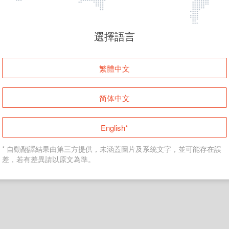
頁面無法顯示
選擇語言
發生錯誤！請登入並再試一次或回到主頁。
繁體中文
登入
简体中文
返回首頁
English*
* 自動翻譯結果由第三方提供，未涵蓋圖片及系統文字，並可能存在誤
差，若有差異請以原文為準。