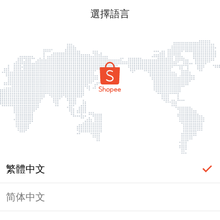
選擇語言
繁體中文
简体中文
頁面無法顯示