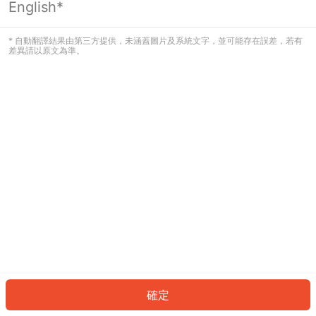
English*
發生錯誤！請登入並再試一次或回到主
頁。
* 自動翻譯結果由第三方提供，未涵蓋圖片及系統文字，並可能存在誤差，若有
差異請以原文為準。
登入
返回首頁
確定
ID: 4086c28b40e-71f3-4857-a87a-a7d1a5075fa7