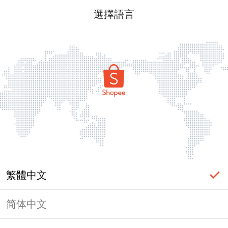
選擇語言
繁體中文
简体中文
頁面無法顯示