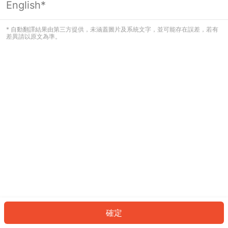
English*
發生錯誤！請登入並再試一次或回到主
頁。
* 自動翻譯結果由第三方提供，未涵蓋圖片及系統文字，並可能存在誤差，若有
差異請以原文為準。
登入
返回首頁
確定
ID: 104742a4f45-ff31-4225-9377-c942b3136895