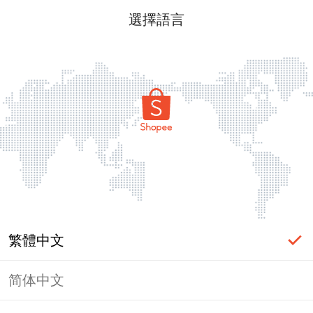
選擇語言
繁體中文
简体中文
頁面無法顯示