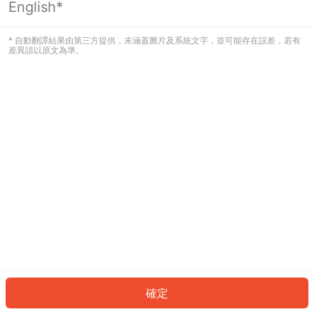
English*
發生錯誤！請登入並再試一次或回到主
頁。
* 自動翻譯結果由第三方提供，未涵蓋圖片及系統文字，並可能存在誤差，若有
差異請以原文為準。
登入
返回首頁
確定
ID: 69990e868df-d0a1-48a4-85d4-8facd2291860