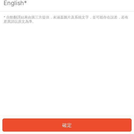
English*
發生錯誤！請登入並再試一次或回到主
頁。
* 自動翻譯結果由第三方提供，未涵蓋圖片及系統文字，並可能存在誤差，若有
差異請以原文為準。
登入
返回首頁
確定
ID: 10985757f18-d4d2-4e71-b844-104c5f1060bf