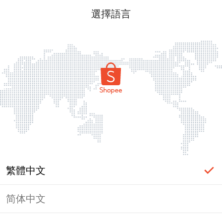
選擇語言
繁體中文
简体中文
頁面無法顯示