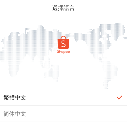
選擇語言
繁體中文
简体中文
頁面無法顯示