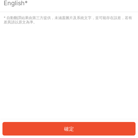
English*
發生錯誤！請登入並再試一次或回到主
頁。
* 自動翻譯結果由第三方提供，未涵蓋圖片及系統文字，並可能存在誤差，若有
差異請以原文為準。
登入
返回首頁
確定
ID: 15739feda18-457d-4055-b5d0-68b010bb69f3