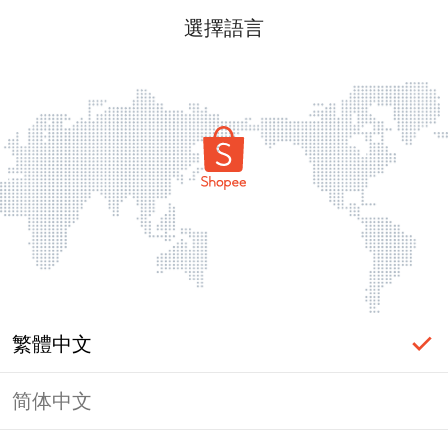
選擇語言
繁體中文
简体中文
頁面無法顯示