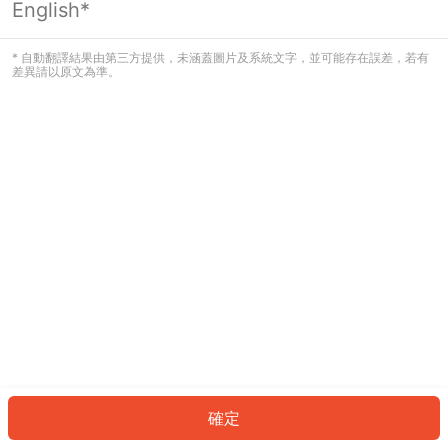
English*
發生錯誤！請登入並再試一次或回到主
頁。
* 自動翻譯結果由第三方提供，未涵蓋圖片及系統文字，並可能存在誤差，若有
差異請以原文為準。
登入
返回首頁
確定
ID: 33000880e56-567f-48d6-8af6-c664d7c95b12