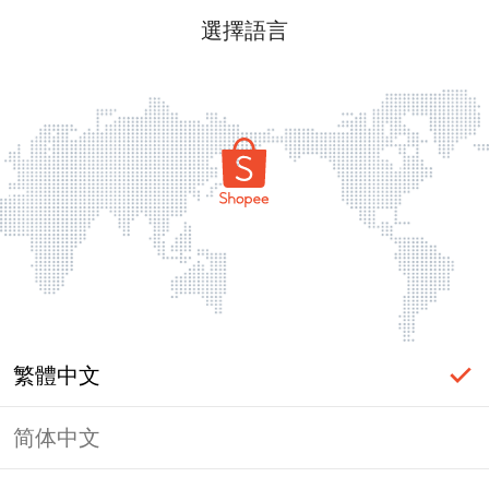
選擇語言
繁體中文
简体中文
頁面無法顯示