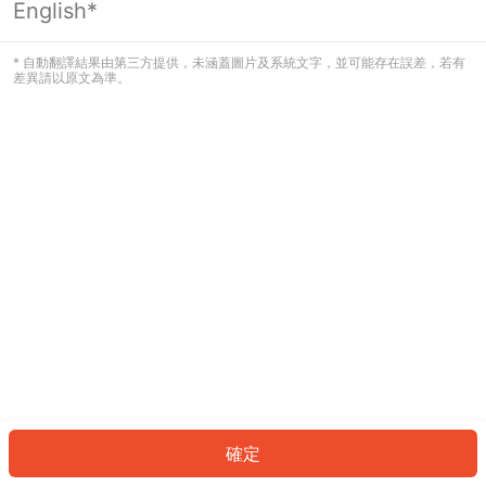
English*
發生錯誤！請登入並再試一次或回到主
頁。
* 自動翻譯結果由第三方提供，未涵蓋圖片及系統文字，並可能存在誤差，若有
差異請以原文為準。
登入
返回首頁
確定
ID: 5656ba346b4-3950-4b58-8190-10a73185613f