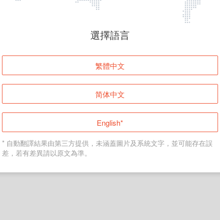
頁面無法顯示
選擇語言
發生錯誤！請登入並再試一次或回到主頁。
繁體中文
登入
简体中文
返回首頁
English*
* 自動翻譯結果由第三方提供，未涵蓋圖片及系統文字，並可能存在誤
差，若有差異請以原文為準。