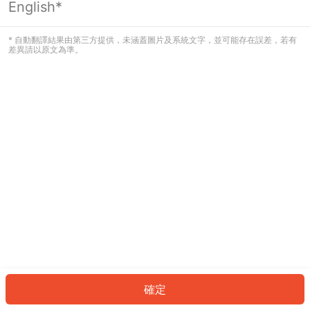
English*
發生錯誤！請登入並再試一次或回到主
頁。
* 自動翻譯結果由第三方提供，未涵蓋圖片及系統文字，並可能存在誤差，若有
差異請以原文為準。
登入
返回首頁
確定
ID: 22424ade229-da07-4a32-b240-b9efe84daeb9