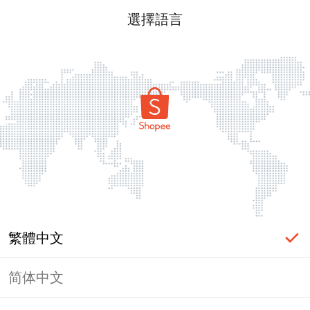
選擇語言
繁體中文
简体中文
頁面無法顯示