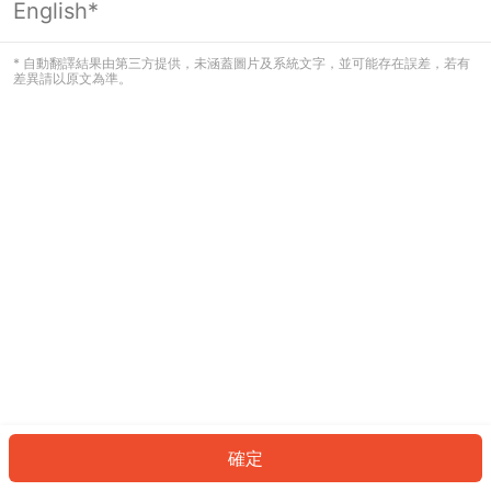
English*
發生錯誤！請登入並再試一次或回到主
頁。
* 自動翻譯結果由第三方提供，未涵蓋圖片及系統文字，並可能存在誤差，若有
差異請以原文為準。
登入
返回首頁
確定
ID: 970e100ede5-e27a-4085-b1fb-69c6a84139b0