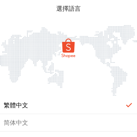
選擇語言
繁體中文
简体中文
頁面無法顯示