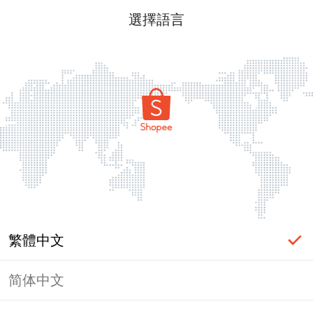
選擇語言
繁體中文
简体中文
頁面無法顯示