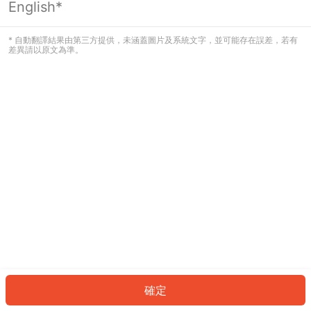
English*
發生錯誤！請登入並再試一次或回到主
頁。
* 自動翻譯結果由第三方提供，未涵蓋圖片及系統文字，並可能存在誤差，若有
差異請以原文為準。
登入
返回首頁
確定
ID: 859f3fac23c-0396-430d-a8a3-153ef359808f