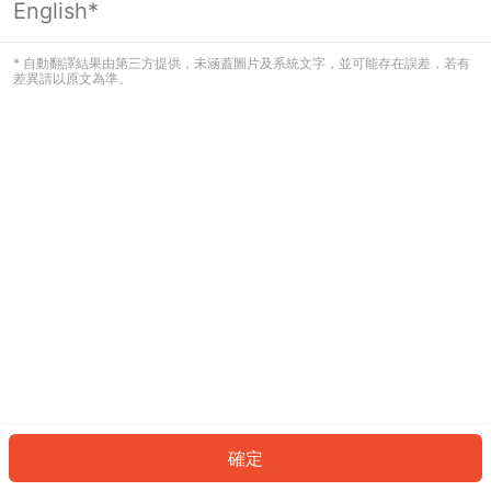
English*
發生錯誤！請登入並再試一次或回到主
頁。
* 自動翻譯結果由第三方提供，未涵蓋圖片及系統文字，並可能存在誤差，若有
差異請以原文為準。
登入
返回首頁
確定
ID: 70ee53973f-0a69-436e-aff1-21fe91002b90