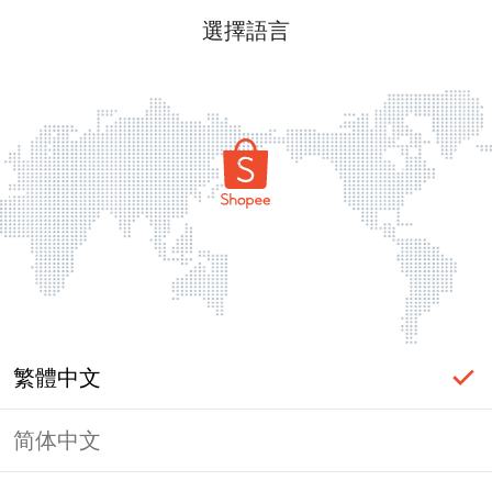
選擇語言
繁體中文
简体中文
頁面無法顯示