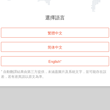
頁面無法顯示
選擇語言
發生錯誤！請登入並再試一次或回到主頁。
繁體中文
登入
简体中文
返回首頁
English*
* 自動翻譯結果由第三方提供，未涵蓋圖片及系統文字，並可能存在誤
差，若有差異請以原文為準。