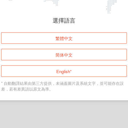
頁面無法顯示
選擇語言
發生錯誤！請登入並再試一次或回到主頁。
繁體中文
登入
简体中文
返回首頁
English*
* 自動翻譯結果由第三方提供，未涵蓋圖片及系統文字，並可能存在誤
差，若有差異請以原文為準。