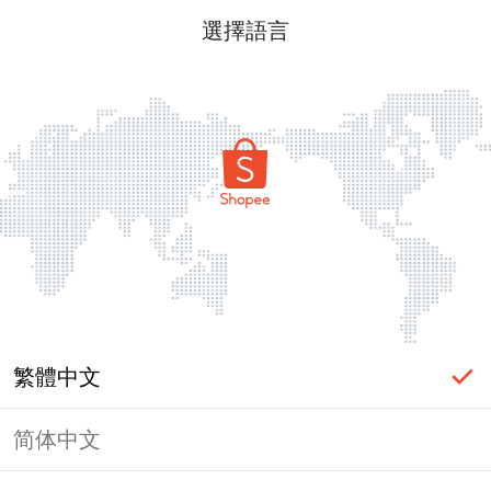
選擇語言
繁體中文
简体中文
頁面無法顯示