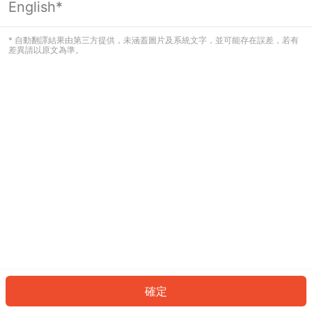
English*
發生錯誤！請登入並再試一次或回到主
頁。
* 自動翻譯結果由第三方提供，未涵蓋圖片及系統文字，並可能存在誤差，若有
差異請以原文為準。
登入
返回首頁
確定
ID: 4436c34250f-4023-41e6-8389-731053ca8a95