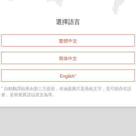
頁面無法顯示
選擇語言
發生錯誤！請登入並再試一次或回到主頁。
繁體中文
登入
简体中文
返回首頁
English*
* 自動翻譯結果由第三方提供，未涵蓋圖片及系統文字，並可能存在誤
差，若有差異請以原文為準。