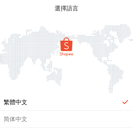
選擇語言
繁體中文
简体中文
頁面無法顯示