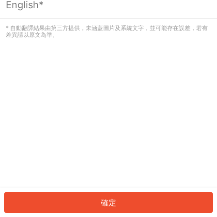
English*
發生錯誤！請登入並再試一次或回到主
頁。
* 自動翻譯結果由第三方提供，未涵蓋圖片及系統文字，並可能存在誤差，若有
差異請以原文為準。
登入
返回首頁
確定
ID: 1308cc75594-9449-4109-bd1d-4aa8812d1442