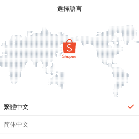
選擇語言
繁體中文
简体中文
頁面無法顯示