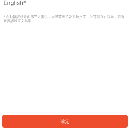
English*
發生錯誤！請登入並再試一次或回到主
頁。
* 自動翻譯結果由第三方提供，未涵蓋圖片及系統文字，並可能存在誤差，若有
差異請以原文為準。
登入
返回首頁
確定
ID: 490b26506cd-7d66-419c-aae4-5b1ec4a27787