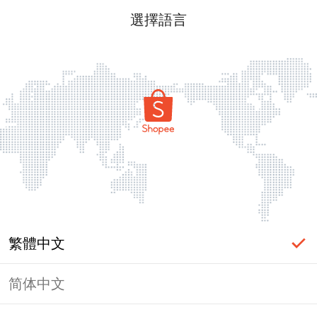
選擇語言
繁體中文
简体中文
頁面無法顯示