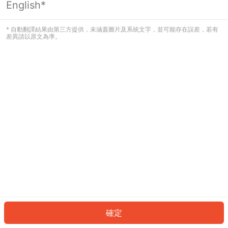
English*
發生錯誤！請登入並再試一次或回到主
頁。
* 自動翻譯結果由第三方提供，未涵蓋圖片及系統文字，並可能存在誤差，若有
差異請以原文為準。
登入
返回首頁
確定
ID: 93894583a1b-a837-4bba-ae41-42c7659e4add