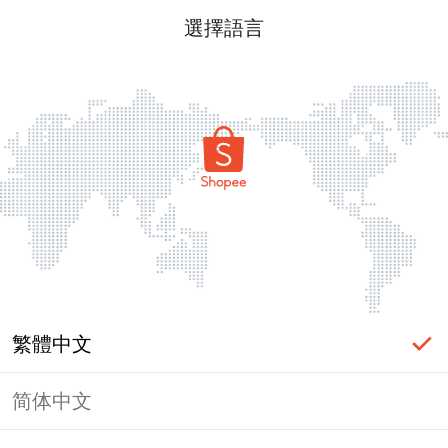
選擇語言
繁體中文
简体中文
頁面無法顯示