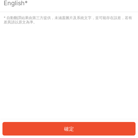
English*
發生錯誤！請登入並再試一次或回到主
頁。
* 自動翻譯結果由第三方提供，未涵蓋圖片及系統文字，並可能存在誤差，若有
差異請以原文為準。
登入
返回首頁
確定
ID: 950418af7a3-d239-43e3-b3e8-d8ab2af5d7ee