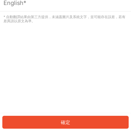
English*
發生錯誤！請登入並再試一次或回到主
頁。
* 自動翻譯結果由第三方提供，未涵蓋圖片及系統文字，並可能存在誤差，若有
差異請以原文為準。
登入
返回首頁
確定
ID: 7858af5e625-e111-4634-9aa7-298c17cdf7eb