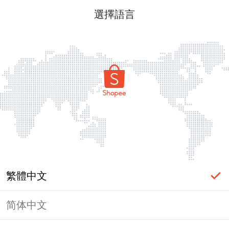
選擇語言
繁體中文
简体中文
頁面無法顯示