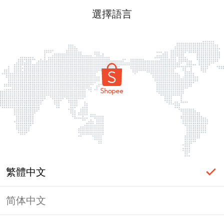
選擇語言
繁體中文
简体中文
頁面無法顯示