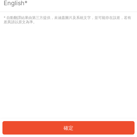
English*
發生錯誤！請登入並再試一次或回到主
頁。
* 自動翻譯結果由第三方提供，未涵蓋圖片及系統文字，並可能存在誤差，若有
差異請以原文為準。
登入
返回首頁
確定
ID: 28243789370-7ddd-4f42-9119-6751362a785e